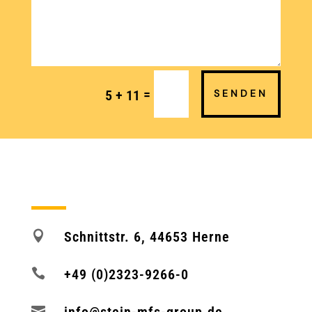
Alternative:
=
5 + 11
SENDEN

Schnittstr. 6, 44653 Herne

+49 (0)2323-9266-0

info@stein-mfs-group.de